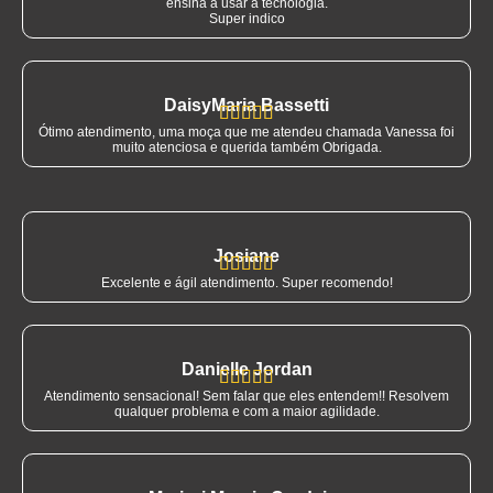
ensina a usar a tecnologia.
Super indico
DaisyMaria Bassetti





Ótimo atendimento, uma moça que me atendeu chamada Vanessa foi
muito atenciosa e querida também Obrigada.
Josiane





Excelente e ágil atendimento. Super recomendo!
Danielle Jordan





Atendimento sensacional! Sem falar que eles entendem!! Resolvem
qualquer problema e com a maior agilidade.