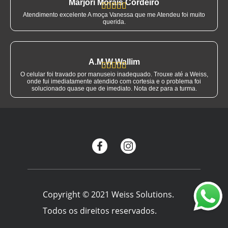
Marjori Morais Cordeiro





Atendimento excelente A moça Vanessa que me Atendeu foi muito
querida.
A.M.W Wallim





O celular foi travado por manuseio inadequado. Trouxe até a Weiss,
onde fui imediatamente atendido com cortesia e o problema foi
solucionado quase que de imediato. Nota dez para a turma.
Copyright © 2021 Weiss Solutions.
Todos os direitos reservados.